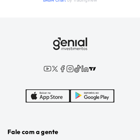
BRBI4
Chart
by TradingView
Fale com a gente