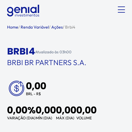
Home
/
Renda Variável
/
Ações
/
Brbi4
BRBI4
Atualizado às
03h00
BRBI BR PARTNERS S.A.
0,00
BRL - R$
0,00%
0,00
0,00
0,00
VARIAÇÃO (DIA)
MÍN (DIA)
MÁX (DIA)
VOLUME