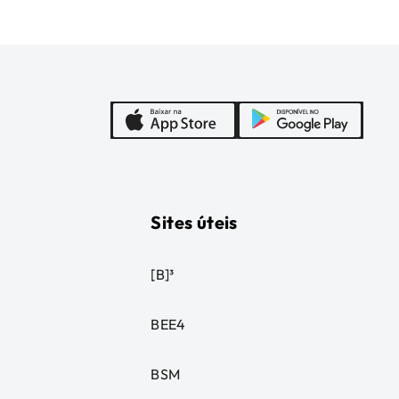
Sites úteis
[B]³
BEE4
BSM