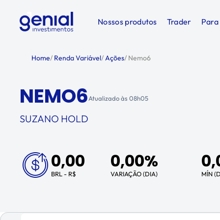
Nossos produtos
Trader
Para
Home
/
Renda Variável
/
Ações
/
Nemo6
NEMO6
Atualizado às
08h05
SUZANO HOLD
0,00
0,00%
0,
BRL - R$
VARIAÇÃO (DIA)
MÍN (D