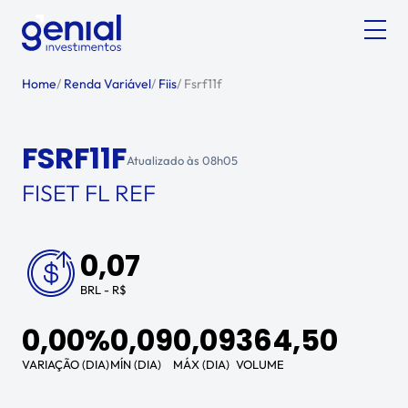
Home
/
Renda Variável
/
Fiis
/
Fsrf11f
FSRF11F
Atualizado às
08h05
FISET FL REF
0,07
BRL - R$
0,00%
0,09
0,09
364,50
VARIAÇÃO (DIA)
MÍN (DIA)
MÁX (DIA)
VOLUME