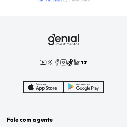
FSRF11F
Chart
by TradingView
Fale com a gente