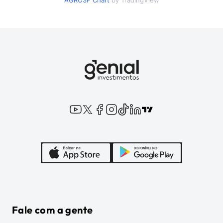
AGRO3F
Chart
by TradingView
Fale com a gente