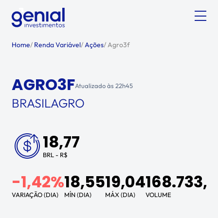
Home
/
Renda Variável
/
Ações
/
Agro3f
AGRO3F
Atualizado às
22h45
BRASILAGRO
18,77
BRL - R$
-1,42%
18,55
19,04
168.733,
VARIAÇÃO (DIA)
MÍN (DIA)
MÁX (DIA)
VOLUME