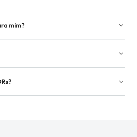
ara mim?
DRs?