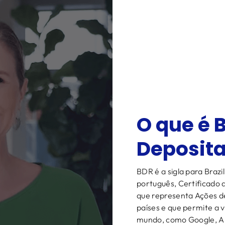
O que é 
Deposita
BDR é a sigla para Braz
português, Certificado 
que representa Ações d
países e que permite a 
mundo, como Google, A