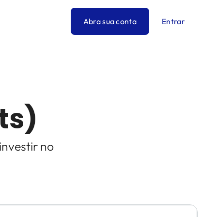
Abra sua conta
Entrar
ts)
nvestir no