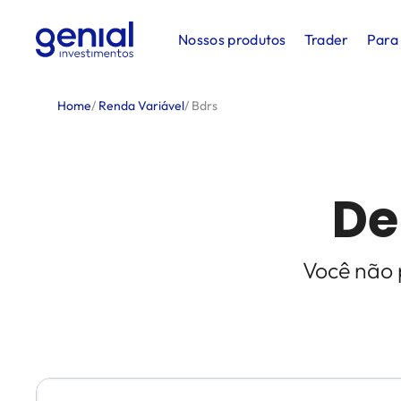
Nossos produtos
Trader
Para
Home
/
Renda Variável
/
Bdrs
De
Você não 