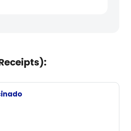
Receipts):
cinado