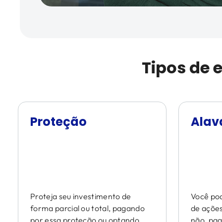
Tipos de 
Proteção
Ala
Proteja seu investimento de
Você pod
forma parcial ou total, pagando
de ações
por essa proteção ou optando
não, pa