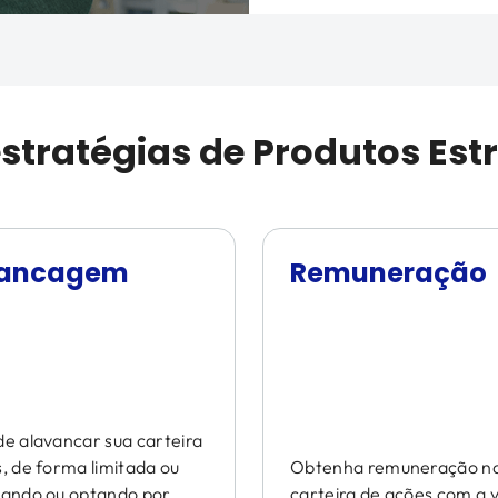
estratégias de Produtos Est
vancagem
Remuneração
e alavancar sua carteira
, de forma limitada ou
Obtenha remuneração na
gando ou optando por
carteira de ações com a 