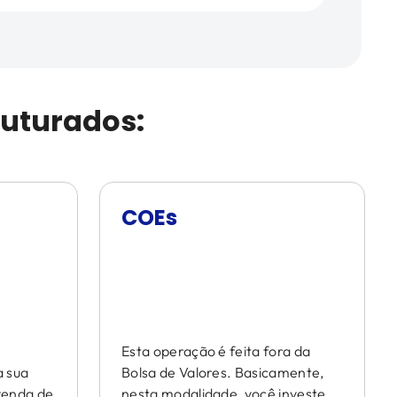
ruturados:
COEs
Esta operação é feita fora da
 sua
Bolsa de Valores. Basicamente,
venda de
nesta modalidade, você investe