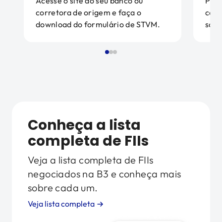
Acesse o site do seu banco ou
Pree
corretora de origem e faça o
corr
download do formulário de STVM.
soli
Conheça a lista
completa de FIIs
Veja a lista completa de FIIs
negociados na B3 e conheça mais
sobre cada um.
Veja lista completa