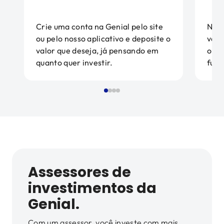
Crie uma conta na Genial pelo site
No m
ou pelo nosso aplicativo e deposite o
vari
valor que deseja, já pensando em
opçõ
quanto quer investir.
fund
Assessores de
investimentos da
Genial.
Com um assessor, você investe com mais