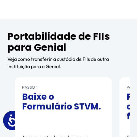
Portabilidade de FIIs
para Genial
Veja como transferir a custódia de FIIs de outra
instituição para a Genial.
PASSO 1
PASS
Baixe o
Pr
Formulário STVM.
di
fo