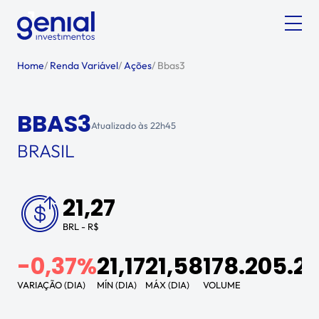
Home
/
Renda Variável
/
Ações
/
Bbas3
BBAS3
Atualizado às
22h45
BRASIL
21,27
BRL - R$
-0,37%
21,17
21,58
178.205.2
VARIAÇÃO (DIA)
MÍN (DIA)
MÁX (DIA)
VOLUME