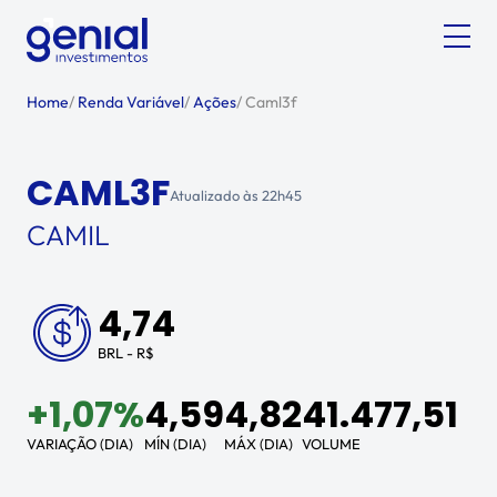
Home
/
Renda Variável
/
Ações
/
Caml3f
CAML3F
Atualizado às
22h45
CAMIL
4,74
BRL - R$
+
1,07%
4,59
4,82
41.477,51
VARIAÇÃO (DIA)
MÍN (DIA)
MÁX (DIA)
VOLUME