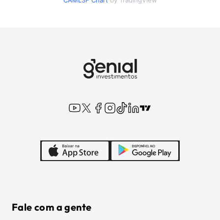
CAML3F
Chart
by TradingView
Fale com a gente