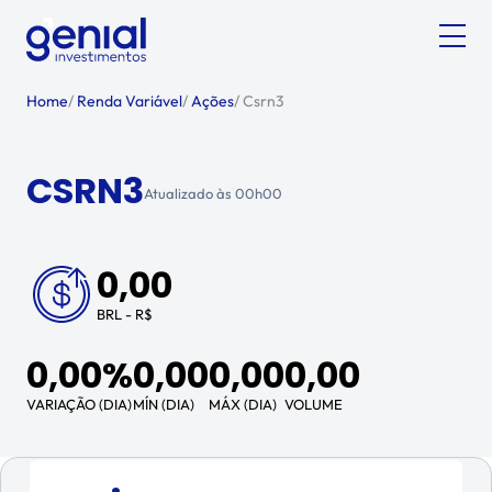
Home
/
Renda Variável
/
Ações
/
Csrn3
CSRN3
Atualizado às
00h00
0,00
BRL - R$
0,00%
0,00
0,00
0,00
VARIAÇÃO (DIA)
MÍN (DIA)
MÁX (DIA)
VOLUME