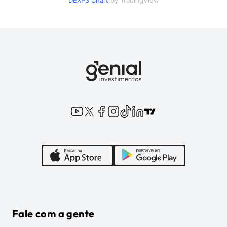
DEXP3
Chart
by TradingView
Fale com a gente