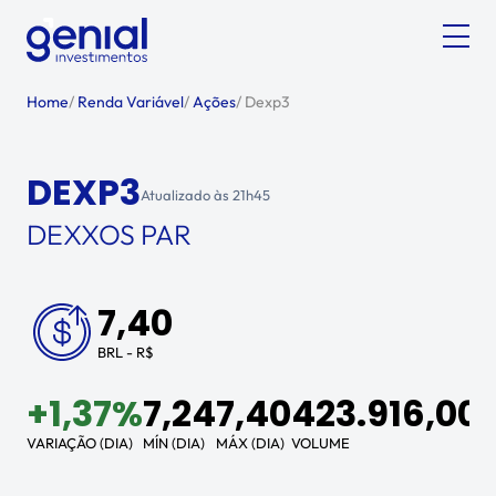
Home
/
Renda Variável
/
Ações
/
Dexp3
DEXP3
Atualizado às
21h45
DEXXOS PAR
7,40
BRL - R$
+
1,37%
7,24
7,40
423.916,00
VARIAÇÃO (DIA)
MÍN (DIA)
MÁX (DIA)
VOLUME