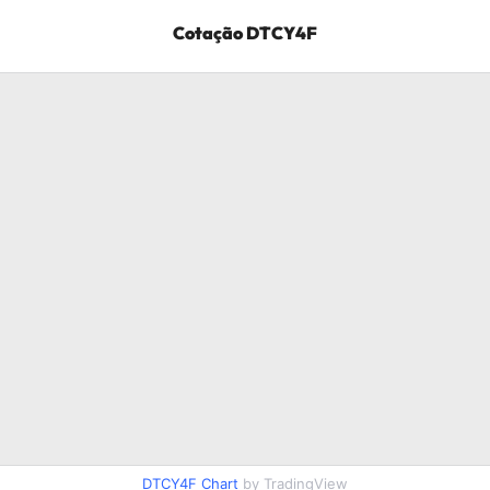
Cotação
DTCY4F
DTCY4F
Chart
by TradingView