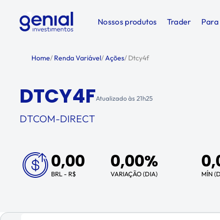
Nossos produtos
Trader
Para
Home
/
Renda Variável
/
Ações
/
Dtcy4f
DTCY4F
Atualizado às
21h25
DTCOM-DIRECT
0,00
0,00%
0,
BRL - R$
VARIAÇÃO (DIA)
MÍN (D