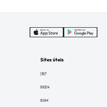
Sites úteis
[B]³
BEE4
BSM