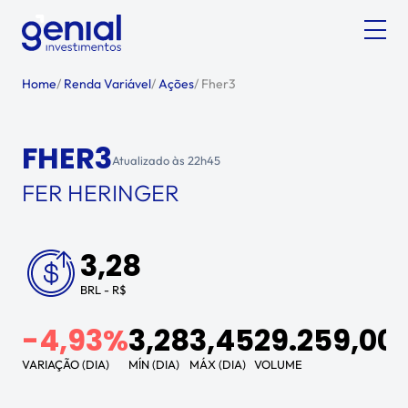
Home
/
Renda Variável
/
Ações
/
Fher3
FHER3
Atualizado às
22h45
FER HERINGER
3,28
BRL - R$
-4,93%
3,28
3,45
29.259,00
VARIAÇÃO (DIA)
MÍN (DIA)
MÁX (DIA)
VOLUME