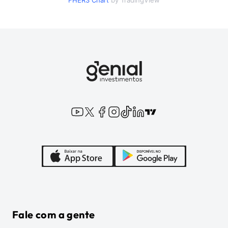
FHER3
Chart
by TradingView
Fale com a gente