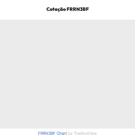
Cotação
FRRN3BF
FRRN3BF
Chart
by TradingView