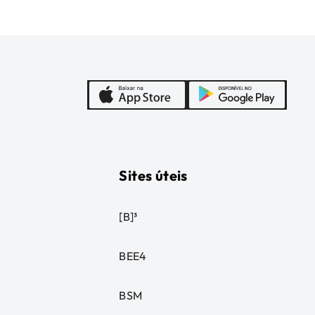
Sites úteis
[B]³
BEE4
BSM