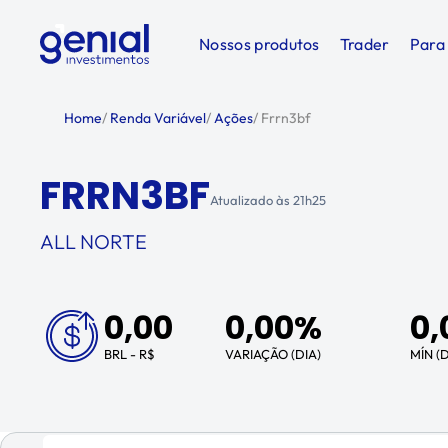
Nossos produtos
Trader
Para
Home
/
Renda Variável
/
Ações
/
Frrn3bf
FRRN3BF
Atualizado às
21h25
ALL NORTE
0,00
0,00%
0,
BRL - R$
VARIAÇÃO (DIA)
MÍN (D