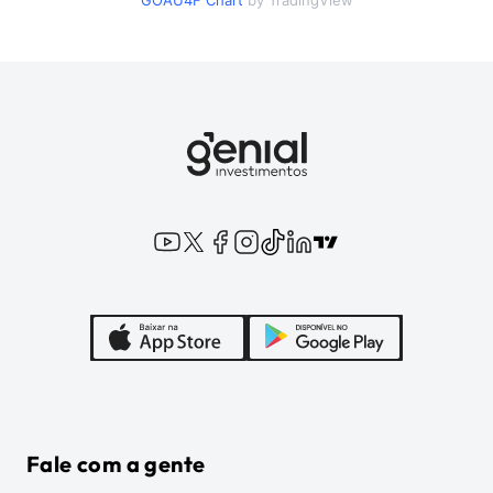
GOAU4F
Chart
by TradingView
Fale com a gente