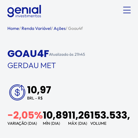
Home
/
Renda Variável
/
Ações
/
Goau4f
GOAU4F
Atualizado às
21h45
GERDAU MET
10,97
BRL - R$
-2,05%
10,89
11,26
153.533,4
VARIAÇÃO (DIA)
MÍN (DIA)
MÁX (DIA)
VOLUME