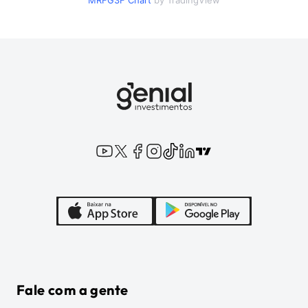
MRFG3F
Chart
by TradingView
Fale com a gente