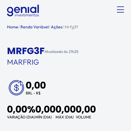
Home
/
Renda Variável
/
Ações
/
Mrfg3f
MRFG3F
Atualizado às
21h25
MARFRIG
0,00
BRL - R$
0,00%
0,00
0,00
0,00
VARIAÇÃO (DIA)
MÍN (DIA)
MÁX (DIA)
VOLUME