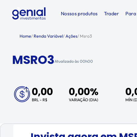
Nossos produtos
Trader
Para
Home
/
Renda Variável
/
Ações
/
Msro3
MSRO3
Atualizado às
00h00
0,00
0,00%
0,
BRL - R$
VARIAÇÃO (DIA)
MÍN (D
Invista agora em
MS