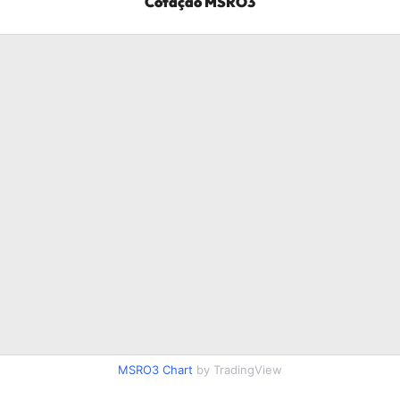
Cotação
MSRO3
MSRO3
Chart
by TradingView