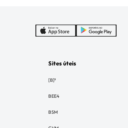
Sites úteis
[B]³
BEE4
BSM