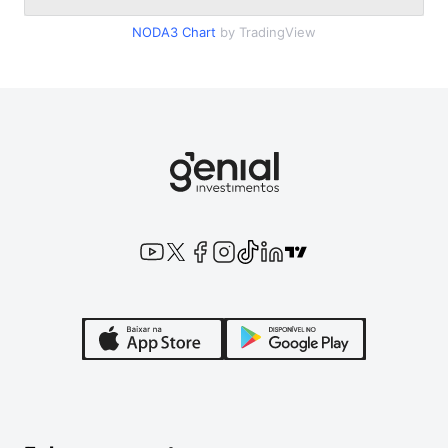
NODA3
Chart
by TradingView