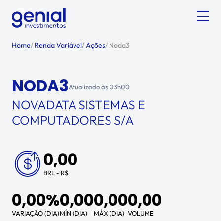
Home
/
Renda Variável
/
Ações
/
Noda3
NODA3
Atualizado às
03h00
NOVADATA SISTEMAS E
COMPUTADORES S/A
0,00
BRL - R$
0,00%
0,00
0,00
0,00
VARIAÇÃO (DIA)
MÍN (DIA)
MÁX (DIA)
VOLUME