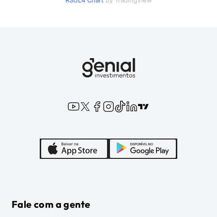
RSUL4
Chart
by TradingView
Fale com a gente