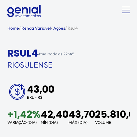
Home
/
Renda Variável
/
Ações
/
Rsul4
RSUL4
Atualizado às
22h45
RIOSULENSE
43,00
BRL - R$
+
1,42%
42,40
43,70
25.810,0
VARIAÇÃO (DIA)
MÍN (DIA)
MÁX (DIA)
VOLUME