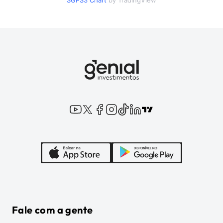
SGPS3
Chart
by TradingView
Fale com a gente