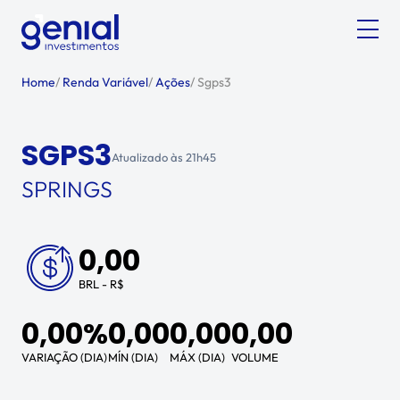
Home
/
Renda Variável
/
Ações
/
Sgps3
SGPS3
Atualizado às
21h45
SPRINGS
0,00
BRL - R$
0,00%
0,00
0,00
0,00
VARIAÇÃO (DIA)
MÍN (DIA)
MÁX (DIA)
VOLUME