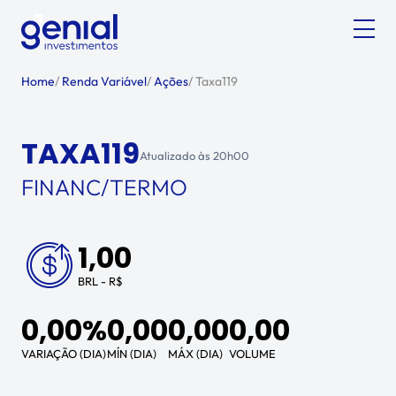
Home
/
Renda Variável
/
Ações
/
Taxa119
TAXA119
Atualizado às
20h00
FINANC/TERMO
1,00
BRL - R$
0,00%
0,00
0,00
0,00
VARIAÇÃO (DIA)
MÍN (DIA)
MÁX (DIA)
VOLUME