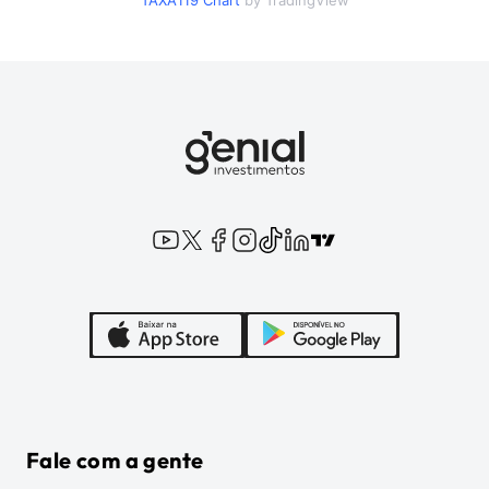
TAXA119
Chart
by TradingView
Fale com a gente