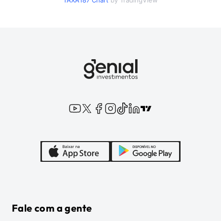
TAXA187
Chart
by TradingView
Fale com a gente