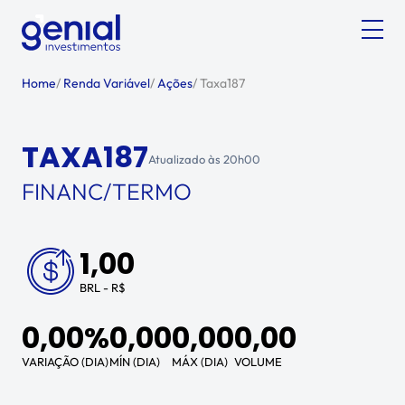
Home
/
Renda Variável
/
Ações
/
Taxa187
TAXA187
Atualizado às
20h00
FINANC/TERMO
1,00
BRL - R$
0,00%
0,00
0,00
0,00
VARIAÇÃO (DIA)
MÍN (DIA)
MÁX (DIA)
VOLUME