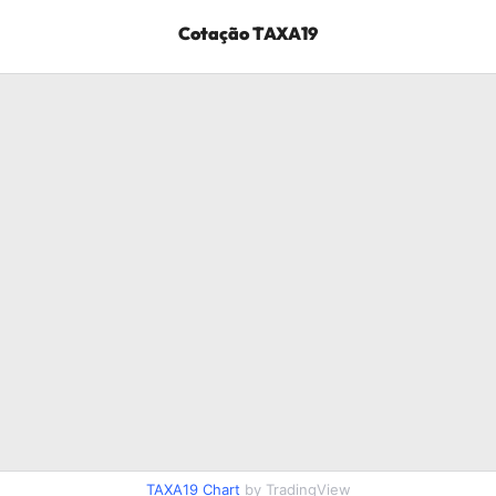
Cotação
TAXA19
TAXA19
Chart
by TradingView