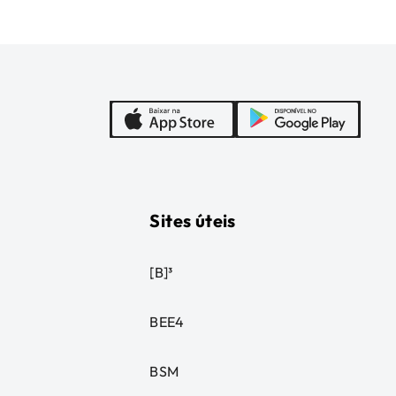
Sites úteis
[B]³
BEE4
BSM