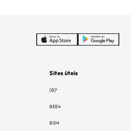
Sites úteis
[B]³
BEE4
BSM