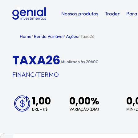
Nossos produtos
Trader
Para
Home
/
Renda Variável
/
Ações
/
Taxa26
TAXA26
Atualizado às
20h00
FINANC/TERMO
1,00
0,00%
0,
BRL - R$
VARIAÇÃO (DIA)
MÍN (D