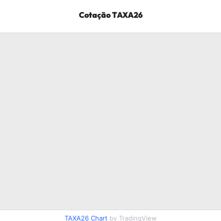
Cotação
TAXA26
TAXA26
Chart
by TradingView