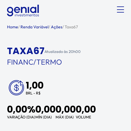
Home
/
Renda Variável
/
Ações
/
Taxa67
TAXA67
Atualizado às
20h00
FINANC/TERMO
1,00
BRL - R$
0,00%
0,00
0,00
0,00
VARIAÇÃO (DIA)
MÍN (DIA)
MÁX (DIA)
VOLUME