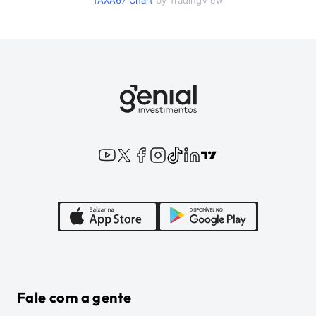
TAXA67
Chart
by TradingView
Fale com a gente