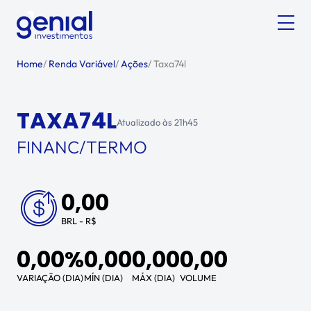
Home
/
Renda Variável
/
Ações
/
Taxa74l
TAXA74L
Atualizado às
21h45
FINANC/TERMO
0,00
BRL - R$
0,00%
0,00
0,00
0,00
VARIAÇÃO (DIA)
MÍN (DIA)
MÁX (DIA)
VOLUME