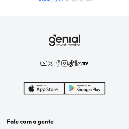
TAXA74L
Chart
by TradingView
Fale com a gente