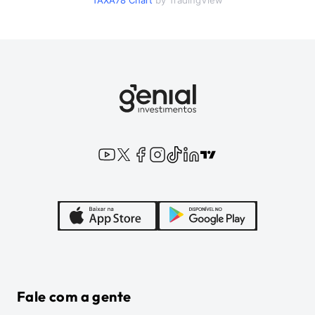
TAXA78
Chart
by TradingView
Fale com a gente