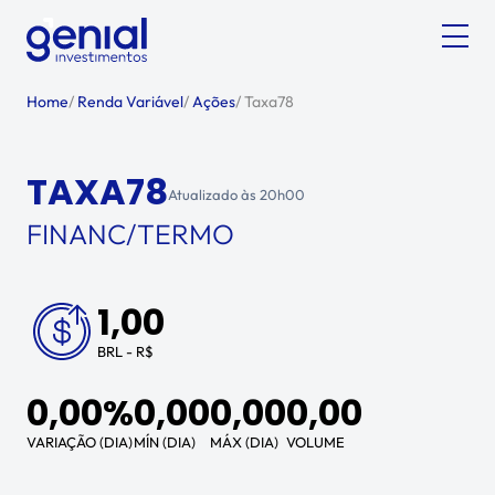
Home
/
Renda Variável
/
Ações
/
Taxa78
TAXA78
Atualizado às
20h00
FINANC/TERMO
1,00
BRL - R$
0,00%
0,00
0,00
0,00
VARIAÇÃO (DIA)
MÍN (DIA)
MÁX (DIA)
VOLUME