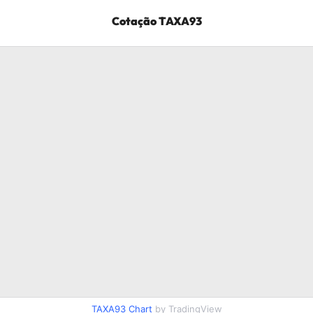
Cotação
TAXA93
TAXA93
Chart
by TradingView