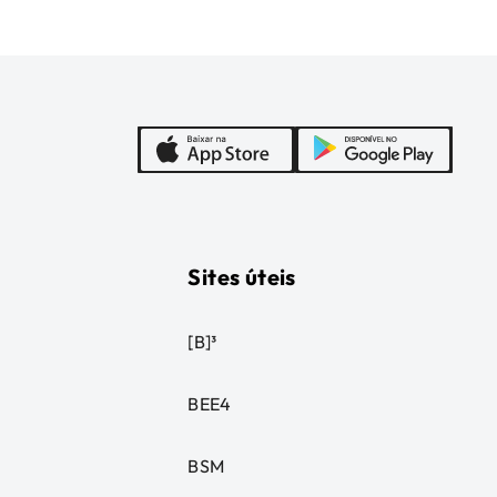
Sites úteis
[B]³
BEE4
BSM