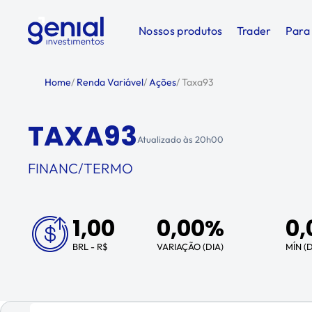
Nossos produtos
Trader
Para
Home
/
Renda Variável
/
Ações
/
Taxa93
TAXA93
Atualizado às
20h00
FINANC/TERMO
1,00
0,00%
0,
BRL - R$
VARIAÇÃO (DIA)
MÍN (D