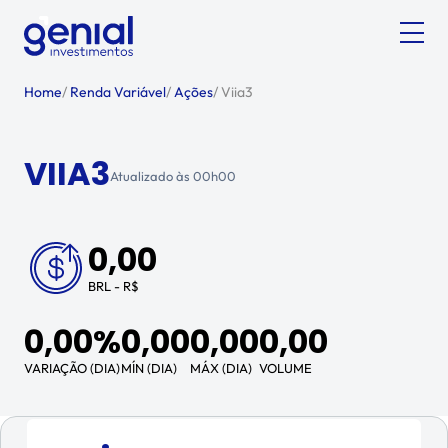
Home
/
Renda Variável
/
Ações
/
Viia3
VIIA3
Atualizado às
00h00
0,00
BRL - R$
0,00%
0,00
0,00
0,00
VARIAÇÃO (DIA)
MÍN (DIA)
MÁX (DIA)
VOLUME