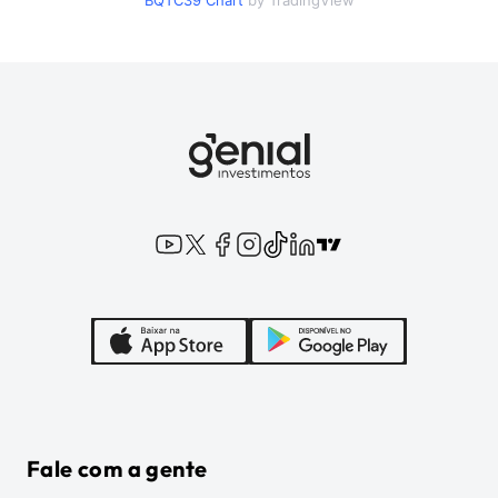
BQTC39
Chart
by TradingView
Fale com a gente