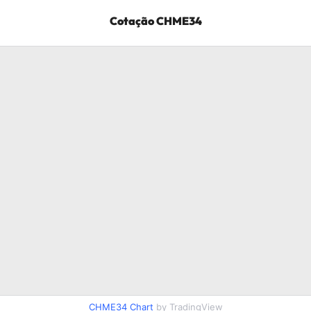
Cotação
CHME34
CHME34
Chart
by TradingView