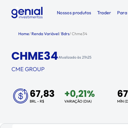
Nossos produtos
Trader
Para
Home
/
Renda Variável
/
Bdrs
/
Chme34
CHME34
Atualizado às
21h25
CME GROUP
67,83
+
0,21%
67
BRL - R$
VARIAÇÃO (DIA)
MÍN (D