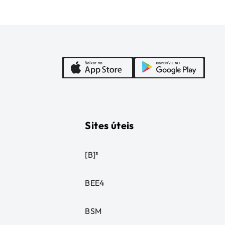
Sites úteis
[B]³
BEE4
BSM