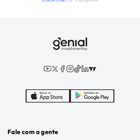
E1IX34
Chart
by TradingView
Fale com a gente