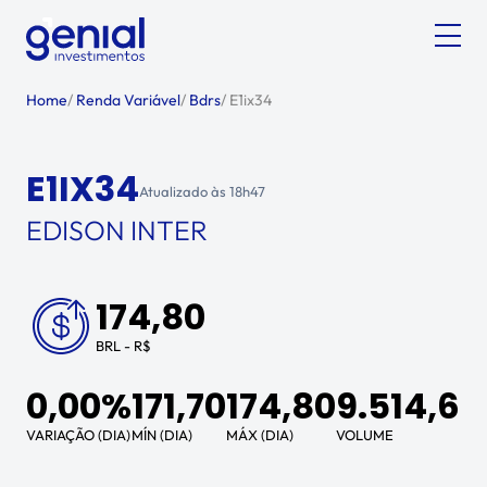
Home
/
Renda Variável
/
Bdrs
/
E1ix34
E1IX34
Atualizado às
18h47
EDISON INTER
174,80
BRL - R$
0,00%
171,70
174,80
9.514,63
VARIAÇÃO (DIA)
MÍN (DIA)
MÁX (DIA)
VOLUME