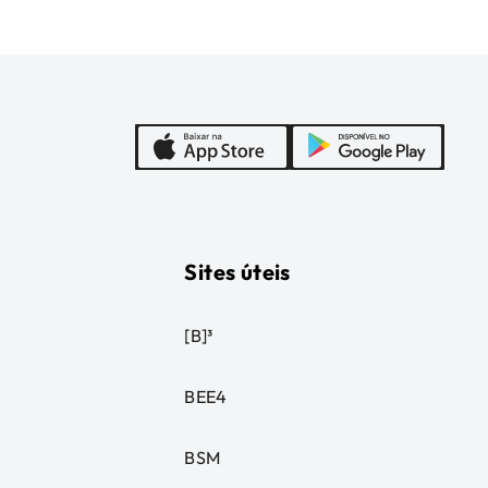
Sites úteis
[B]³
BEE4
BSM