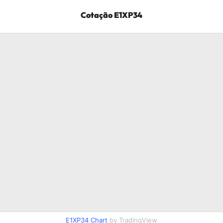
Cotação
E1XP34
E1XP34
Chart
by TradingView