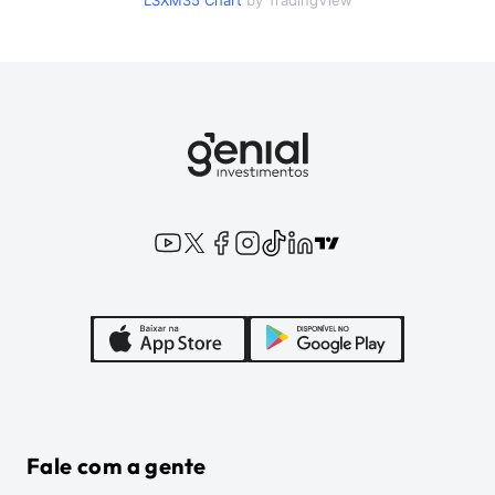
LSXM35
Chart
by TradingView
Fale com a gente