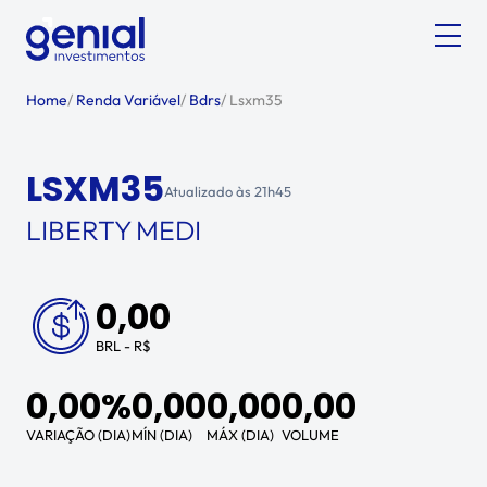
Home
/
Renda Variável
/
Bdrs
/
Lsxm35
LSXM35
Atualizado às
21h45
LIBERTY MEDI
0,00
BRL - R$
0,00%
0,00
0,00
0,00
VARIAÇÃO (DIA)
MÍN (DIA)
MÁX (DIA)
VOLUME