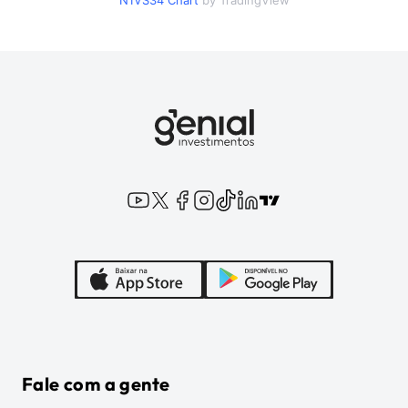
N1VS34
Chart
by TradingView
Fale com a gente