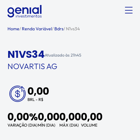
Home
/
Renda Variável
/
Bdrs
/
N1vs34
N1VS34
Atualizado às
21h45
NOVARTIS AG
0,00
BRL - R$
0,00%
0,00
0,00
0,00
VARIAÇÃO (DIA)
MÍN (DIA)
MÁX (DIA)
VOLUME