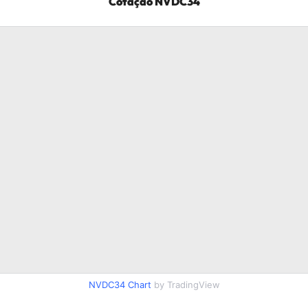
Cotação
NVDC34
NVDC34
Chart
by TradingView