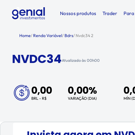
Nossos produtos
Trader
Para
Home
/
Renda Variável
/
Bdrs
/
Nvdc34 2
NVDC34
Atualizado às
00h00
0,00
0,00%
0,
BRL - R$
VARIAÇÃO (DIA)
MÍN (D
Invista agora em
NVD