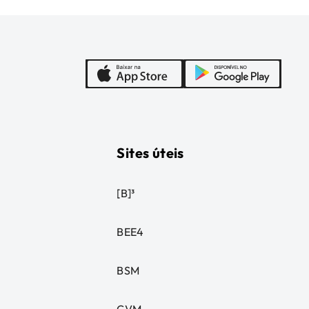
Sites úteis
[B]³
BEE4
BSM