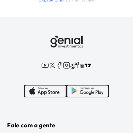
ORLY34
Chart
by TradingView
Fale com a gente