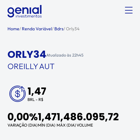
Home
/
Renda Variável
/
Bdrs
/
Orly34
ORLY34
Atualizado às
22h45
OREILLY AUT
1,47
BRL - R$
0,00%
1,47
1,48
6.095,72
VARIAÇÃO (DIA)
MÍN (DIA)
MÁX (DIA)
VOLUME