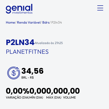
Home
/
Renda Variável
/
Bdrs
/
P2ln34
P2LN34
Atualizado às
21h25
PLANETFITNES
34,56
BRL - R$
0,00%
0,00
0,00
0,00
VARIAÇÃO (DIA)
MÍN (DIA)
MÁX (DIA)
VOLUME