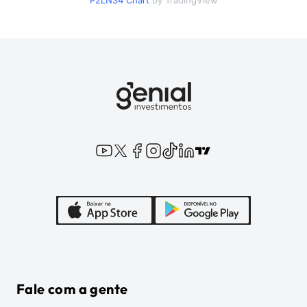
P2LN34
Chart
by TradingView
Fale com a gente