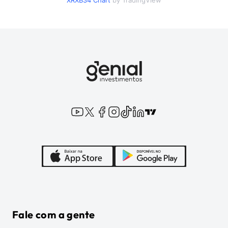
XRXB34
Chart
by TradingView
Fale com a gente