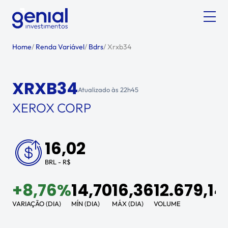
Home
/
Renda Variável
/
Bdrs
/
Xrxb34
XRXB34
Atualizado às
22h45
XEROX CORP
16,02
BRL - R$
+
8,76%
14,70
16,36
12.679,14
VARIAÇÃO (DIA)
MÍN (DIA)
MÁX (DIA)
VOLUME