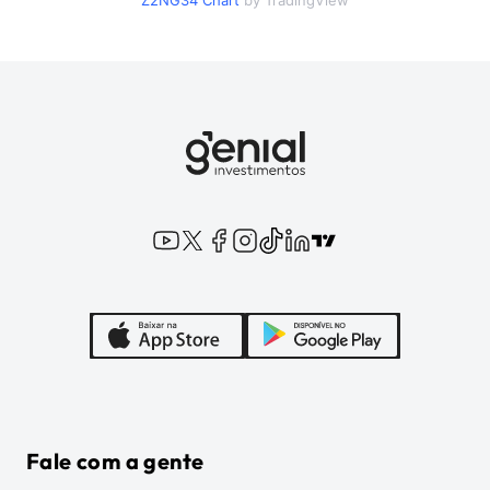
Z2NG34
Chart
by TradingView
Fale com a gente