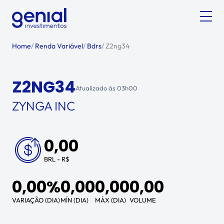
Home
/
Renda Variável
/
Bdrs
/
Z2ng34
Z2NG34
Atualizado às
03h00
ZYNGA INC
0,00
BRL - R$
0,00%
0,00
0,00
0,00
VARIAÇÃO (DIA)
MÍN (DIA)
MÁX (DIA)
VOLUME