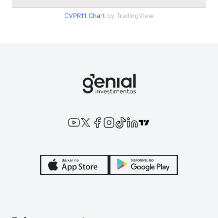
CVPR11
Chart
by TradingView