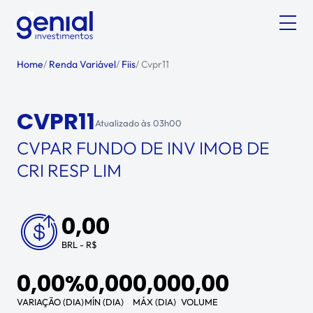
Home
/
Renda Variável
/
Fiis
/
Cvpr11
CVPR11
Atualizado às
03h00
CVPAR FUNDO DE INV IMOB DE
CRI RESP LIM
0,00
BRL - R$
0,00%
0,00
0,00
0,00
VARIAÇÃO (DIA)
MÍN (DIA)
MÁX (DIA)
VOLUME