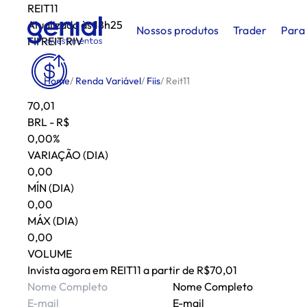
REIT11
Atualizado às
18h25
Nossos produtos
Trader
Para
FII REIT RIV
Home
/
Renda Variável
/
Fiis
/
Reit11
70,01
BRL - R$
0,00%
VARIAÇÃO (DIA)
0,00
MÍN (DIA)
0,00
MÁX (DIA)
0,00
VOLUME
Invista agora em
REIT11
a partir de R$
70,01
Nome Completo
E-mail