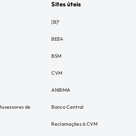
Sites úteis
[B]³
BEE4
BSM
CVM
ANBIMA
 Assessores de
Banco Central
Reclamações à CVM